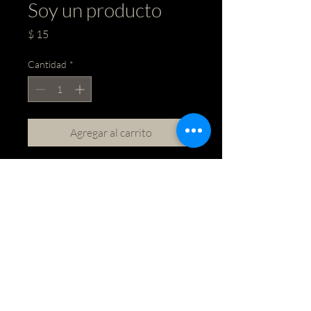
Soy un producto
Precio
$ 15
Cantidad
*
Agregar al carrito
Soy la descripción de un producto. Soy 
el lugar ideal para agregar detalles 
sobre tu producto, así como tamaño, 
materiales, instrucciones de cuidado y 
de limpieza.
INFORMACIÓN DE PRODUCTO
Soy la descripción de un producto. Soy